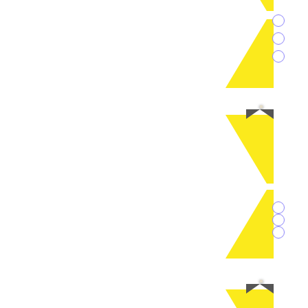
F
R
D
t
S
S'h
leurs
A
Pa
C