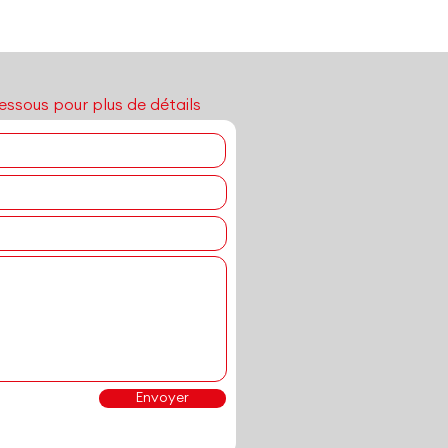
essous pour plus de détails
; symptome ; troubles ; objectifs ; ressources
Envoyer