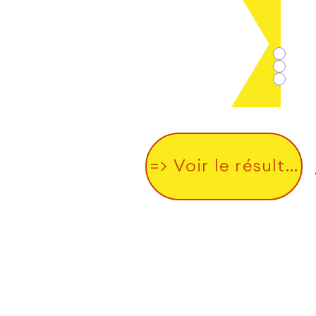
Est i
Ab
Pas 
Ca
=> Voir le résultat