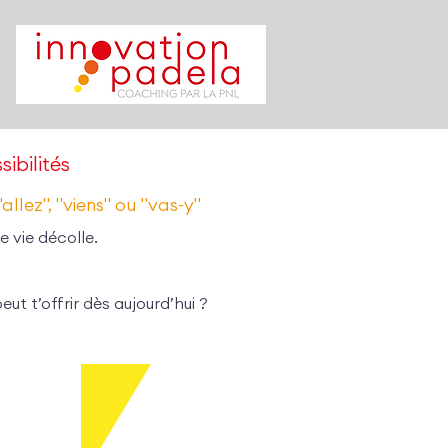
ibilités
llez", "viens" ou "vas-y"
e vie décolle.
ut t’offrir dès aujourd’hui ?
ment des