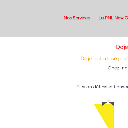
Nos Services
La PNL New 
Daje
"Daje" est utilisé po
Chez Inno
Et si on définissait ens
J'en