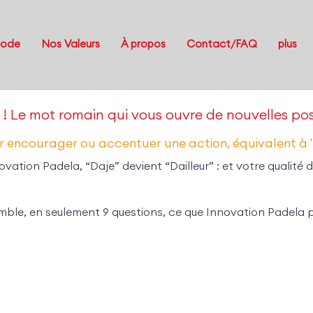
Code
Nos Valeurs
À propos
Contact/FAQ
plus
 ! Le mot romain qui vous ouvre de nouvelles poss
ur encourager ou accentuer une action, équivalent à "a
vation Padela, “Daje” devient “Dailleur” : et votre qualité d
emble, en seulement 9 questions, ce que Innovation Padela pe
tends des personnes se plaindre systématique
mêmes problèmes, dans mon entourage