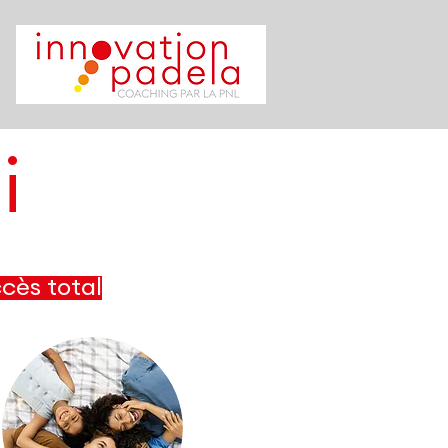
i
ccès total