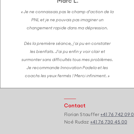
Marc L.
« Je ne connaissais pas le champ d'action de la
PNL et je ne pouvais pas imaginer un
changement rapide dans ma dépression.
Dès la première séance, j'ai pu en constater
les bienfaits. J'ai pu enfin y voir clair et
surmonter sans difficultés tous mes problèmes.
Je recommande Innovation Padela et les
coachs les yeux fermés ! Merci infiniment. »
Contact
Florian Stauffer
+41 76 742 09 
Noé Rudaz
+41 76 730 45 00