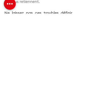
qui vous retiennent.
Ne laissez pas ces troubles définir 
votre avenir.
 Le changement 
commence maintenant !
Commentaires
Rédigez un commentaire...
Contact